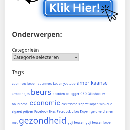
Onderwerpen:
Categorieën
Tags
amerikaanse
abonnees kopen
abonnees kopen youtube
beurs
armbandjes
boorden oplegger
CBD Olieshop
cv
economie
houtkachel
elektrische sigaret kopen winkel
e
sigaret prijzen
Facebook likes
Facebook Likes Kopen
geld verdienen
gezondheid
met
goji bessen
goji bessen kopen