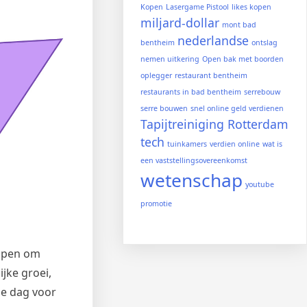
Kopen
Lasergame Pistool
likes kopen
miljard-dollar
mont bad
nederlandse
bentheim
ontslag
nemen uitkering
Open bak met boorden
oplegger
restaurant bentheim
restaurants in bad bentheim
serrebouw
serre bouwen
snel online geld verdienen
Tapijtreiniging Rotterdam
tech
tuinkamers
verdien online
wat is
een vaststellingsovereenkomst
wetenschap
youtube
promotie
elpen om
jke groei,
ze dag voor