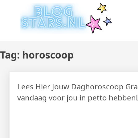
Doorgaan
Laatste Nieuws Uit De Med
Blogger Nieuws, Tips, Trends en Aanbiedingen
naar
inhoud
Tag:
horoscoop
Lees Hier Jouw Daghoroscoop Grat
vandaag voor jou in petto hebben