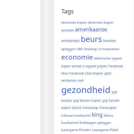
Tags
abonnees kopen
abonnees kopen
amerikaanse
youtube
beurs
armbandjes
boorden
oplegger
CBD Olieshop
cv houtkachel
economie
elektrische sigaret
kopen winkel
e sigaret prijzen
Facebook
likes
Facebook Likes Kopen
geld
verdienen met
gezondheid
goji
bessen
goji bessen kopen
goji bessen
kopen online
horoscoop
horoscopen
king
inbouw houtkachel
kleine
houtkachel
Koelwagen oplegger
Lasergame Pistolen
Lasergame Pistol