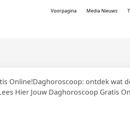
ia Van Nederland En Buitenlan
Voorpagina
Media Nieuws
T
is Online!Daghoroscoop: ontdek wat d
Lees Hier Jouw Daghoroscoop Gratis On