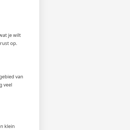
at je wilt
rust op.
 gebied van
g veel
n klein