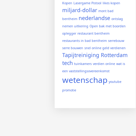
Kopen
Lasergame Pistool
likes kopen
miljard-dollar
mont bad
nederlandse
bentheim
ontslag
nemen uitkering
Open bak met boorden
oplegger
restaurant bentheim
restaurants in bad bentheim
serrebouw
serre bouwen
snel online geld verdienen
Tapijtreiniging Rotterdam
tech
tuinkamers
verdien online
wat is
een vaststellingsovereenkomst
wetenschap
youtube
promotie