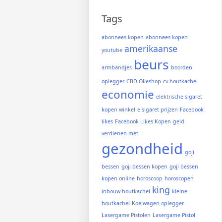
Tags
abonnees kopen
abonnees kopen
amerikaanse
youtube
beurs
armbandjes
boorden
oplegger
CBD Olieshop
cv houtkachel
economie
elektrische sigaret
kopen winkel
e sigaret prijzen
Facebook
likes
Facebook Likes Kopen
geld
verdienen met
gezondheid
goji
bessen
goji bessen kopen
goji bessen
kopen online
horoscoop
horoscopen
king
inbouw houtkachel
kleine
houtkachel
Koelwagen oplegger
Lasergame Pistolen
Lasergame Pistol