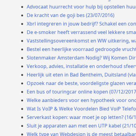
Advocaat huurrecht voor hulp bij opstellen huur
De kracht van de goji bes (23/07/2016)
Xbrl integreren in jouw bedrijf? Schakel een con
De e-smoker heeft verrassend veel lekkere sma
Vaststellingsovereenkomst en WW uitkering, wa
Bestel een heerlijke voorraad gedroogde vrucht
Slotenmaker Amsterdam Nodig? Wij Komen Dire
Verkoop, advies, installatie en onderhoud sfee
Heerlijk uit eten in Bad Bentheim, Duitsland (vl
Opzoek naar de beste, voordeligste glazen ver
Een bus of touringcar online kopen (07/12/2017
Welke aanbieders voor een hypotheek voor ond
Wat Is VoIP & Welke Voordelen Bied VoiP Telefon
Serverkast kopen: waar moet je op letten? (16/
Sluit je apparaten aan met een UTP kabel (21/1
Welk type van Webdesign is de meest betaalbar