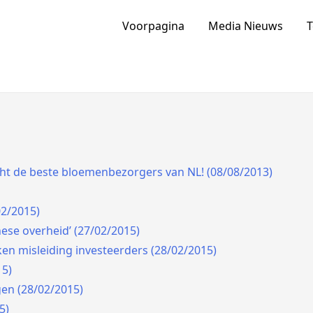
ia Van Nederland En Buitenlan
Voorpagina
Media Nieuws
T
cht de beste bloemenbezorgers van NL! (08/08/2013)
2/2015)
se overheid’ (27/02/2015)
ken misleiding investeerders (28/02/2015)
15)
jgen (28/02/2015)
5)