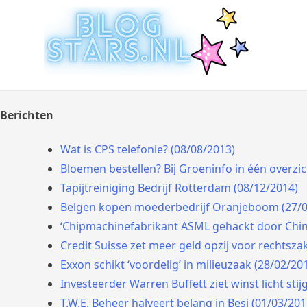
Doorgaan
Laatste Nieuws Uit De Med
Blogger Nieuws, Tips, Trends en Aanbiedingen
naar
inhoud
Berichten
Wat is CPS telefonie? (08/08/2013)
Bloemen bestellen? Bij Groeninfo in één overzi
Tapijtreiniging Bedrijf Rotterdam (08/12/2014)
Belgen kopen moederbedrijf Oranjeboom (27/0
‘Chipmachinefabrikant ASML gehackt door Chine
Credit Suisse zet meer geld opzij voor rechtsza
Exxon schikt ‘voordelig’ in milieuzaak (28/02/20
Investeerder Warren Buffett ziet winst licht sti
T.W.E. Beheer halveert belang in Besi (01/03/201