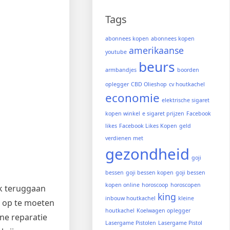
Tags
abonnees kopen
abonnees kopen
amerikaanse
youtube
beurs
armbandjes
boorden
oplegger
CBD Olieshop
cv houtkachel
economie
elektrische sigaret
kopen winkel
e sigaret prijzen
Facebook
likes
Facebook Likes Kopen
geld
verdienen met
gezondheid
goji
bessen
goji bessen kopen
goji bessen
kopen online
horoscoop
horoscopen
ok teruggaan
king
inbouw houtkachel
kleine
n op te moeten
houtkachel
Koelwagen oplegger
one reparatie
Lasergame Pistolen
Lasergame Pistol