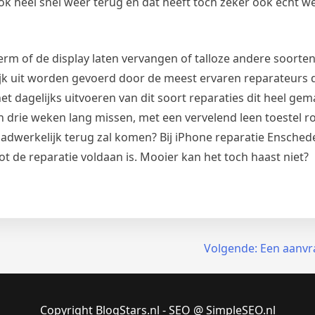
ok heel snel weer terug en dat heeft toch zeker ook echt wel
rm of de display laten vervangen of talloze andere soorte
ijk uit worden gevoerd door de meest ervaren reparateurs d
het dagelijks uitvoeren van dit soort reparaties dit heel gem
oon drie weken lang missen, met een vervelend leen toestel 
adwerkelijk terug zal komen? Bij iPhone reparatie Enschede
ot de reparatie voldaan is. Mooier kan het toch haast niet?
Volgende:
Een aanvr
Copyright BlogStars.nl - SEO @ SimpleSEO.nl