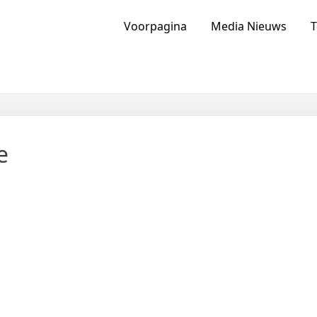
ia Van Nederland En Buitenlan
Voorpagina
Media Nieuws
T
e