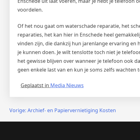
Enschede uit laat voeren, maar je hebt je telefoon o
voordelen.
Of het nou gaat om waterschade reparatie, het sche
reparaties, het kan hier in Enschede heel gemakkel
vinden zijn, die dankzij hun jarenlange ervaring en 
je kunnen doen. Je wilt tenslotte toch niet je telef
het gewisse blijven over wanneer je telefoon ook da
geen enkele last van en kun je soms zelfs wachten t
Geplaatst in
Media Nieuws
Bericht
Vorige:
Archief- en Papiervernietiging Kosten
navigatie