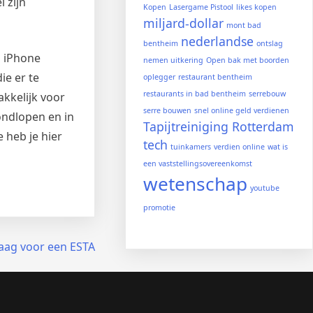
 zijn
Kopen
Lasergame Pistool
likes kopen
miljard-dollar
mont bad
nederlandse
bentheim
ontslag
n iPhone
nemen uitkering
Open bak met boorden
ie er te
oplegger
restaurant bentheim
restaurants in bad bentheim
serrebouw
akkelijk voor
serre bouwen
snel online geld verdienen
rondlopen en in
Tapijtreiniging Rotterdam
 heb je hier
tech
tuinkamers
verdien online
wat is
een vaststellingsovereenkomst
wetenschap
youtube
promotie
aag voor een ESTA