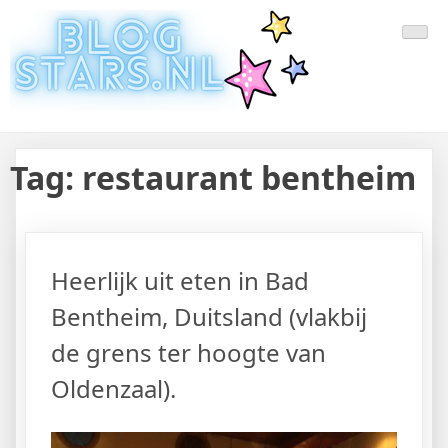
Doorgaan
Laatste Nieuws Uit De Media
Blogger Nieuws, Tips, Trends en Aanbiedingen
naar
inhoud
Van Nederland En Buitenland
Tag:
restaurant bentheim
Heerlijk uit eten in Bad
Bentheim, Duitsland (vlakbij
de grens ter hoogte van
Oldenzaal).