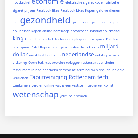
economie
houtkachel
elektrische sigaret kopen winkel
e
sigaret prijzen
Facebook likes
Facebook Likes Kopen
geld verdienen
gezondheid
met
goji bessen
goji bessen kopen
goji bessen kopen online
horoscoop
horoscopen
inbouw houtkachel
king
kleine houtkachel
Koelwagen oplegger
Lasergame Pistolen
miljard-
Lasergame Pistol Kopen
Lasergame Pistool
likes kopen
dollar
nederlandse
mont bad bentheim
ontslag nemen
uitkering
Open bak met boorden oplegger
restaurant bentheim
restaurants in bad bentheim
serrebouw
serre bouwen
snel online geld
Tapijtreiniging Rotterdam
tech
verdienen
tuinkamers
verdien online
wat is een vaststellingsovereenkomst
wetenschap
youtube promotie