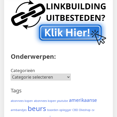
Onderwerpen:
Categorieën
Tags
amerikaanse
abonnees kopen
abonnees kopen youtube
beurs
armbandjes
boorden oplegger
CBD Olieshop
cv