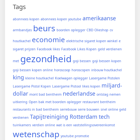
Tags
amerikaanse
abonnees kopen
abonnees kopen youtube
beurs
armbandjes
boorden oplegger
CBD Olieshop
cv
economie
houtkachel
elektrische sigaret kopen winkel
e
sigaret prijzen
Facebook likes
Facebook Likes Kopen
geld verdienen
gezondheid
met
goji bessen
goji bessen kopen
goji bessen kopen online
horoscoop
horoscopen
inbouw houtkachel
king
kleine houtkachel
Koelwagen oplegger
Lasergame Pistolen
miljard-
Lasergame Pistol Kopen
Lasergame Pistool
likes kopen
dollar
nederlandse
mont bad bentheim
ontslag nemen
uitkering
Open bak met boorden oplegger
restaurant bentheim
restaurants in bad bentheim
serrebouw
serre bouwen
snel online geld
Tapijtreiniging Rotterdam
tech
verdienen
tuinkamers
verdien online
wat is een vaststellingsovereenkomst
wetenschap
youtube promotie