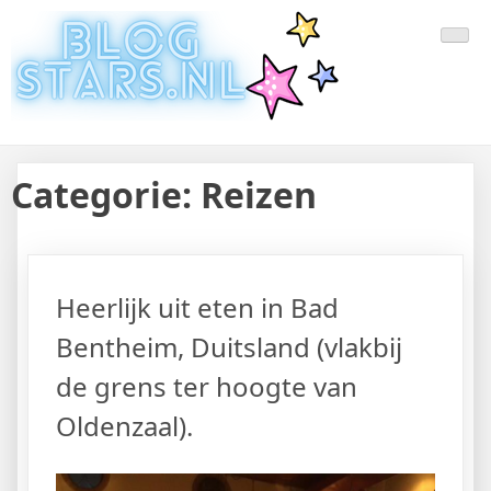
Doorgaan
Laatste Nieuws Uit De Media
Blogger Nieuws, Tips, Trends en Aanbiedingen
naar
inhoud
Van Nederland En Buitenland
Categorie:
Reizen
Heerlijk uit eten in Bad
Bentheim, Duitsland (vlakbij
de grens ter hoogte van
Oldenzaal).