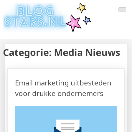
Doorgaan
Laatste Nieuws Uit De Media
Blogger Nieuws, Tips, Trends en Aanbiedingen
naar
inhoud
Van Nederland En Buitenland
Categorie:
Media Nieuws
Email marketing uitbesteden
voor drukke ondernemers