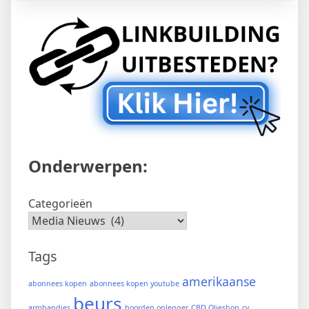
Onderwerpen:
Categorieën
Tags
amerikaanse
abonnees kopen
abonnees kopen youtube
beurs
armbandjes
boorden oplegger
CBD Olieshop
cv