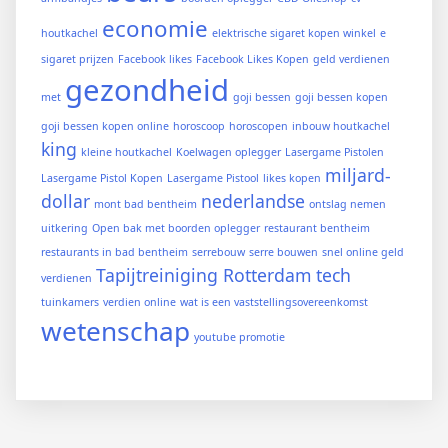
economie
houtkachel
elektrische sigaret kopen winkel
e
sigaret prijzen
Facebook likes
Facebook Likes Kopen
geld verdienen
gezondheid
met
goji bessen
goji bessen kopen
goji bessen kopen online
horoscoop
horoscopen
inbouw houtkachel
king
kleine houtkachel
Koelwagen oplegger
Lasergame Pistolen
miljard-
Lasergame Pistol Kopen
Lasergame Pistool
likes kopen
dollar
nederlandse
mont bad bentheim
ontslag nemen
uitkering
Open bak met boorden oplegger
restaurant bentheim
restaurants in bad bentheim
serrebouw
serre bouwen
snel online geld
Tapijtreiniging Rotterdam
tech
verdienen
tuinkamers
verdien online
wat is een vaststellingsovereenkomst
wetenschap
youtube promotie