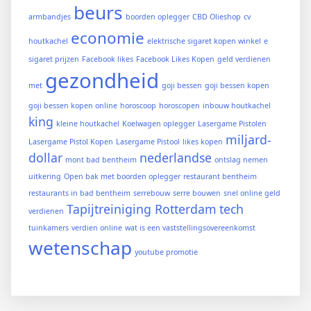
beurs
armbandjes
boorden oplegger
CBD Olieshop
cv
economie
houtkachel
elektrische sigaret kopen winkel
e
sigaret prijzen
Facebook likes
Facebook Likes Kopen
geld verdienen
gezondheid
met
goji bessen
goji bessen kopen
goji bessen kopen online
horoscoop
horoscopen
inbouw houtkachel
king
kleine houtkachel
Koelwagen oplegger
Lasergame Pistolen
miljard-
Lasergame Pistol Kopen
Lasergame Pistool
likes kopen
dollar
nederlandse
mont bad bentheim
ontslag nemen
uitkering
Open bak met boorden oplegger
restaurant bentheim
restaurants in bad bentheim
serrebouw
serre bouwen
snel online geld
Tapijtreiniging Rotterdam
tech
verdienen
tuinkamers
verdien online
wat is een vaststellingsovereenkomst
wetenschap
youtube promotie