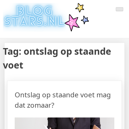
Doorgaan
Laatste Nieuws Uit De Media
Blogger Nieuws, Tips, Trends en Aanbiedingen
naar
inhoud
Van Nederland En Buitenland
Tag:
ontslag op staande
voet
Ontslag op staande voet mag
dat zomaar?