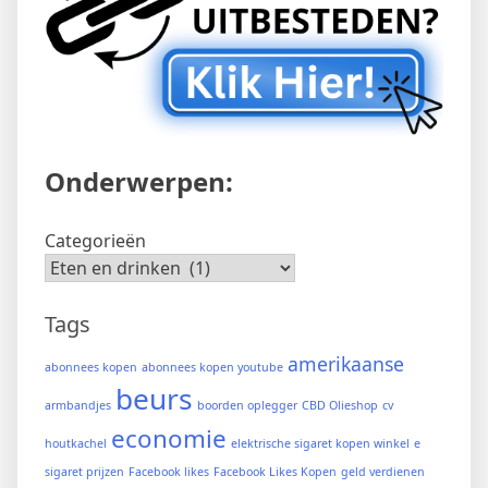
Onderwerpen:
Categorieën
Tags
amerikaanse
abonnees kopen
abonnees kopen youtube
beurs
armbandjes
boorden oplegger
CBD Olieshop
cv
economie
houtkachel
elektrische sigaret kopen winkel
e
sigaret prijzen
Facebook likes
Facebook Likes Kopen
geld verdienen