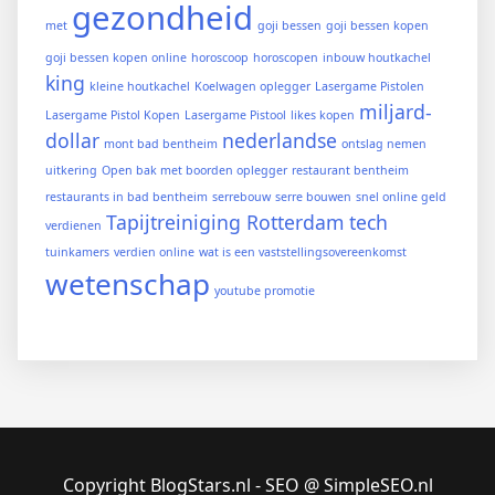
gezondheid
met
goji bessen
goji bessen kopen
goji bessen kopen online
horoscoop
horoscopen
inbouw houtkachel
king
kleine houtkachel
Koelwagen oplegger
Lasergame Pistolen
miljard-
Lasergame Pistol Kopen
Lasergame Pistool
likes kopen
dollar
nederlandse
mont bad bentheim
ontslag nemen
uitkering
Open bak met boorden oplegger
restaurant bentheim
restaurants in bad bentheim
serrebouw
serre bouwen
snel online geld
Tapijtreiniging Rotterdam
tech
verdienen
tuinkamers
verdien online
wat is een vaststellingsovereenkomst
wetenschap
youtube promotie
Copyright BlogStars.nl - SEO @ SimpleSEO.nl