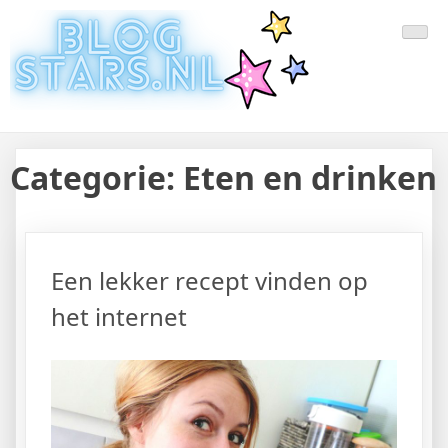
Doorgaan
Laatste Nieuws Uit De Media
Blogger Nieuws, Tips, Trends en Aanbiedingen
naar
inhoud
Van Nederland En Buitenland
Categorie:
Eten en drinken
Een lekker recept vinden op
het internet