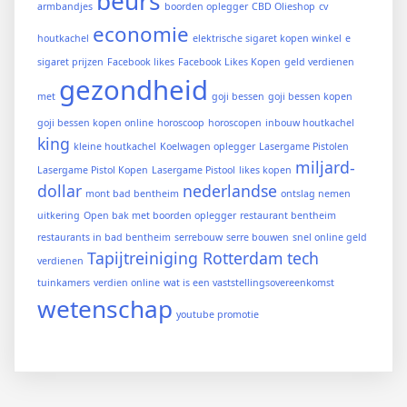
beurs
armbandjes
boorden oplegger
CBD Olieshop
cv
economie
houtkachel
elektrische sigaret kopen winkel
e
sigaret prijzen
Facebook likes
Facebook Likes Kopen
geld verdienen
gezondheid
met
goji bessen
goji bessen kopen
goji bessen kopen online
horoscoop
horoscopen
inbouw houtkachel
king
kleine houtkachel
Koelwagen oplegger
Lasergame Pistolen
miljard-
Lasergame Pistol Kopen
Lasergame Pistool
likes kopen
dollar
nederlandse
mont bad bentheim
ontslag nemen
uitkering
Open bak met boorden oplegger
restaurant bentheim
restaurants in bad bentheim
serrebouw
serre bouwen
snel online geld
Tapijtreiniging Rotterdam
tech
verdienen
tuinkamers
verdien online
wat is een vaststellingsovereenkomst
wetenschap
youtube promotie