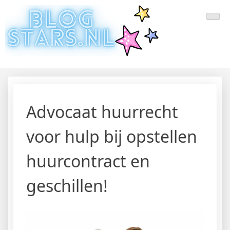
Doorgaan
Laatste Nieuws Uit De Media
Blogger Nieuws, Tips, Trends en Aanbiedingen
naar
inhoud
Van Nederland En Buitenland
Advocaat huurrecht
voor hulp bij opstellen
huurcontract en
geschillen!