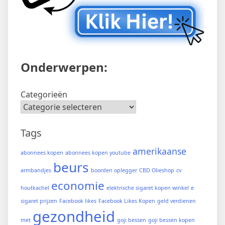
Onderwerpen:
Categorieën
Tags
amerikaanse
abonnees kopen
abonnees kopen youtube
beurs
armbandjes
boorden oplegger
CBD Olieshop
cv
economie
houtkachel
elektrische sigaret kopen winkel
e
sigaret prijzen
Facebook likes
Facebook Likes Kopen
geld verdienen
gezondheid
met
goji bessen
goji bessen kopen