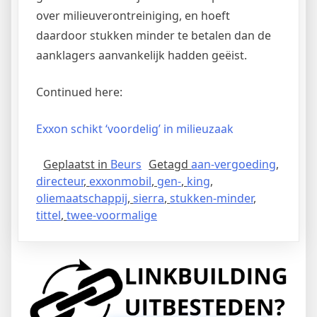
over milieuverontreiniging, en hoeft
daardoor stukken minder te betalen dan de
aanklagers aanvankelijk hadden geëist.
Continued here:
Exxon schikt ‘voordelig’ in milieuzaak
Geplaatst in
Beurs
Getagd
aan-vergoeding
,
directeur
,
exxonmobil
,
gen-
,
king
,
oliemaatschappij
,
sierra
,
stukken-minder
,
tittel
,
twee-voormalige