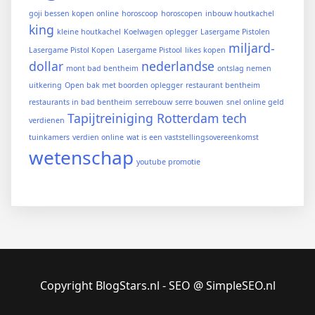
goji bessen kopen online
horoscoop
horoscopen
inbouw houtkachel
king
kleine houtkachel
Koelwagen oplegger
Lasergame Pistolen
miljard-
Lasergame Pistol Kopen
Lasergame Pistool
likes kopen
dollar
nederlandse
mont bad bentheim
ontslag nemen
uitkering
Open bak met boorden oplegger
restaurant bentheim
restaurants in bad bentheim
serrebouw
serre bouwen
snel online geld
Tapijtreiniging Rotterdam
tech
verdienen
tuinkamers
verdien online
wat is een vaststellingsovereenkomst
wetenschap
youtube promotie
Copyright BlogStars.nl - SEO @ SimpleSEO.nl