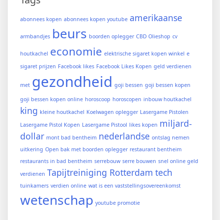
amerikaanse
abonnees kopen
abonnees kopen youtube
beurs
armbandjes
boorden oplegger
CBD Olieshop
cv
economie
houtkachel
elektrische sigaret kopen winkel
e
sigaret prijzen
Facebook likes
Facebook Likes Kopen
geld verdienen
gezondheid
met
goji bessen
goji bessen kopen
goji bessen kopen online
horoscoop
horoscopen
inbouw houtkachel
king
kleine houtkachel
Koelwagen oplegger
Lasergame Pistolen
miljard-
Lasergame Pistol Kopen
Lasergame Pistool
likes kopen
dollar
nederlandse
mont bad bentheim
ontslag nemen
uitkering
Open bak met boorden oplegger
restaurant bentheim
restaurants in bad bentheim
serrebouw
serre bouwen
snel online geld
Tapijtreiniging Rotterdam
tech
verdienen
tuinkamers
verdien online
wat is een vaststellingsovereenkomst
wetenschap
youtube promotie