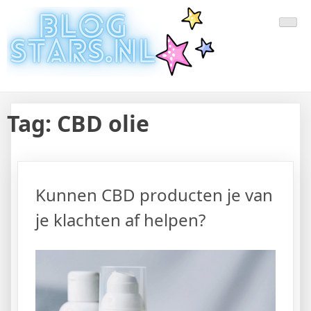
Doorgaan
Laatste Nieuws Uit De Media
Blogger Nieuws, Tips, Trends en Aanbiedingen
naar
inhoud
Van Nederland En Buitenland
Tag:
CBD olie
Kunnen CBD producten je van
je klachten af helpen?