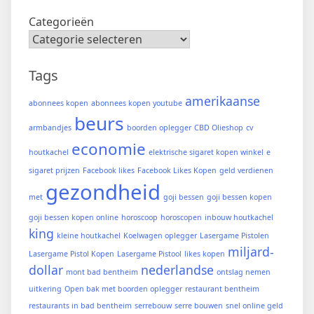
Categorieën
Tags
amerikaanse
abonnees kopen
abonnees kopen youtube
beurs
armbandjes
boorden oplegger
CBD Olieshop
cv
economie
houtkachel
elektrische sigaret kopen winkel
e
sigaret prijzen
Facebook likes
Facebook Likes Kopen
geld verdienen
gezondheid
met
goji bessen
goji bessen kopen
goji bessen kopen online
horoscoop
horoscopen
inbouw houtkachel
king
kleine houtkachel
Koelwagen oplegger
Lasergame Pistolen
miljard-
Lasergame Pistol Kopen
Lasergame Pistool
likes kopen
dollar
nederlandse
mont bad bentheim
ontslag nemen
uitkering
Open bak met boorden oplegger
restaurant bentheim
restaurants in bad bentheim
serrebouw
serre bouwen
snel online geld