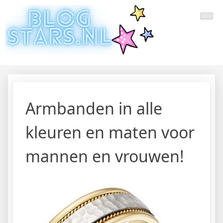
Doorgaan
Laatste Nieuws Uit De Media
Blogger Nieuws, Tips, Trends en Aanbiedingen
naar
inhoud
Van Nederland En Buitenland
Armbanden in alle
kleuren en maten voor
mannen en vrouwen!