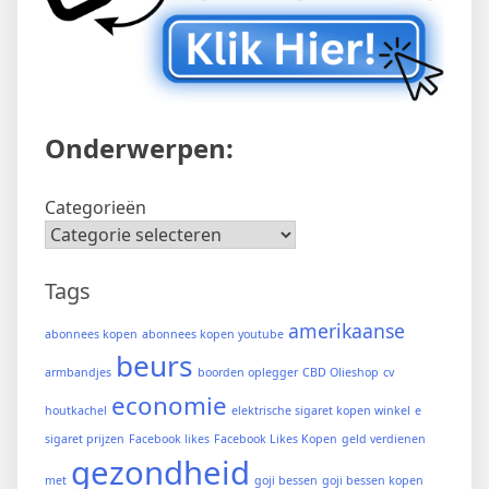
Onderwerpen:
Categorieën
Tags
amerikaanse
abonnees kopen
abonnees kopen youtube
beurs
armbandjes
boorden oplegger
CBD Olieshop
cv
economie
houtkachel
elektrische sigaret kopen winkel
e
sigaret prijzen
Facebook likes
Facebook Likes Kopen
geld verdienen
gezondheid
met
goji bessen
goji bessen kopen