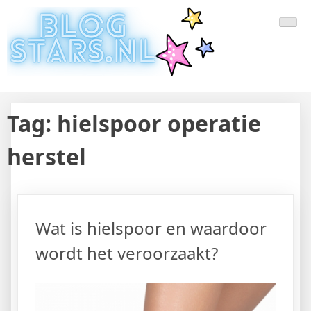
Doorgaan
Laatste Nieuws Uit De Media
Blogger Nieuws, Tips, Trends en Aanbiedingen
naar
inhoud
Van Nederland En Buitenland
Tag:
hielspoor operatie
herstel
Wat is hielspoor en waardoor
wordt het veroorzaakt?