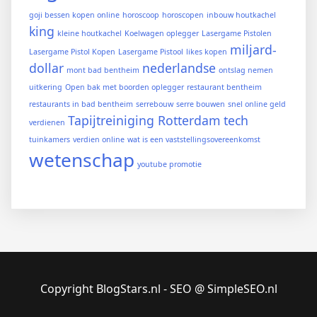
goji bessen kopen online
horoscoop
horoscopen
inbouw houtkachel
king
kleine houtkachel
Koelwagen oplegger
Lasergame Pistolen
miljard-
Lasergame Pistol Kopen
Lasergame Pistool
likes kopen
dollar
nederlandse
mont bad bentheim
ontslag nemen
uitkering
Open bak met boorden oplegger
restaurant bentheim
restaurants in bad bentheim
serrebouw
serre bouwen
snel online geld
Tapijtreiniging Rotterdam
tech
verdienen
tuinkamers
verdien online
wat is een vaststellingsovereenkomst
wetenschap
youtube promotie
Copyright BlogStars.nl - SEO @ SimpleSEO.nl