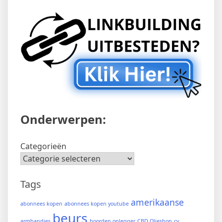
Onderwerpen:
Categorieën
Tags
amerikaanse
abonnees kopen
abonnees kopen youtube
beurs
armbandjes
boorden oplegger
CBD Olieshop
cv