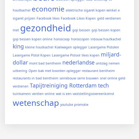
economie
houtkachel
elektrische sigaret kopen winkel
e
sigaret prijzen
Facebook likes
Facebook Likes Kopen
geld verdienen
gezondheid
met
goji bessen
goji bessen kopen
goji bessen kopen online
horoscoop
horoscopen
inbouw houtkachel
king
kleine houtkachel
Koelwagen oplegger
Lasergame Pistolen
miljard-
Lasergame Pistol Kopen
Lasergame Pistool
likes kopen
dollar
nederlandse
mont bad bentheim
ontslag nemen
uitkering
Open bak met boorden oplegger
restaurant bentheim
restaurants in bad bentheim
serrebouw
serre bouwen
snel online geld
Tapijtreiniging Rotterdam
tech
verdienen
tuinkamers
verdien online
wat is een vaststellingsovereenkomst
wetenschap
youtube promotie