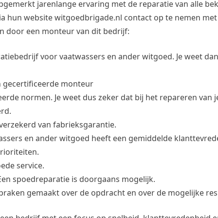
opgemerkt jarenlange ervaring met de reparatie van alle b
ia hun website witgoedbrigade.nl contact op te nemen met d
 door een monteur van dit bedrijf:
ratiebedrijf voor vaatwassers en ander witgoed. Je weet da
n gecertificeerde monteur
erde normen. Je weet dus zeker dat bij het repareren van 
rd.
f verzekerd van fabrieksgarantie.
wassers en ander witgoed heeft een gemiddelde klanttevre
ioriteiten.
oede service.
Een spoedreparatie is doorgaans mogelijk.
fspraken gemaakt over de opdracht en over de mogelijke res
een bedrijf met een focus op snelheid, klanttevredenheid 