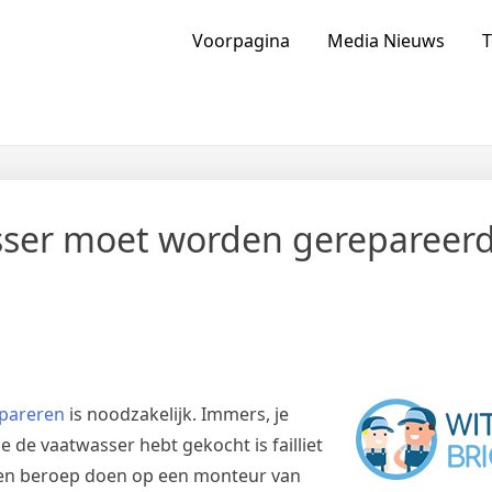
ia Van Nederland En Buitenlan
Voorpagina
Media Nieuws
T
asser moet worden gerepareer
epareren
is noodzakelijk. Immers, je
 de vaatwasser hebt gekocht is failliet
geen beroep doen op een monteur van