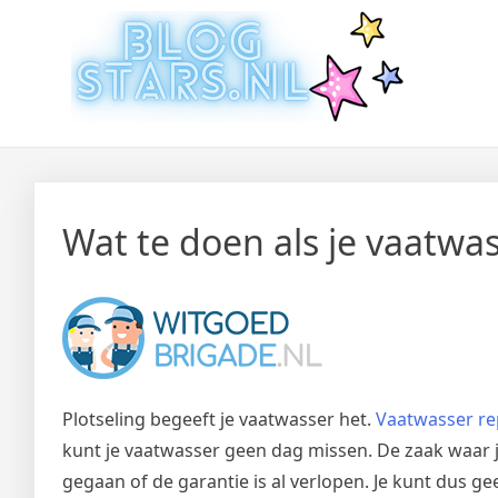
Doorgaan
Laatste Nieuws Uit De Med
Blogger Nieuws, Tips, Trends en Aanbiedingen
naar
inhoud
Wat te doen als je vaatw
Plotseling begeeft je vaatwasser het.
Vaatwasser r
kunt je vaatwasser geen dag missen. De zaak waar je
gegaan of de garantie is al verlopen. Je kunt dus 