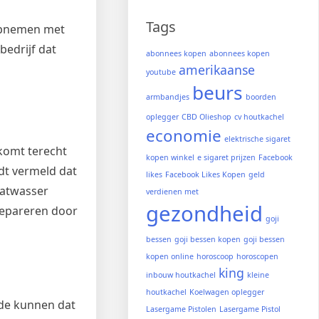
Tags
t opnemen met
bedrijf dat
abonnees kopen
abonnees kopen
amerikaanse
youtube
beurs
armbandjes
boorden
oplegger
CBD Olieshop
cv houtkachel
economie
elektrische sigaret
 komt terecht
kopen winkel
e sigaret prijzen
Facebook
rdt vermeld dat
likes
Facebook Likes Kopen
geld
aatwasser
verdienen met
gezondheid
repareren door
goji
bessen
goji bessen kopen
goji bessen
kopen online
horoscoop
horoscopen
king
inbouw houtkachel
kleine
houtkachel
Koelwagen oplegger
ade kunnen dat
Lasergame Pistolen
Lasergame Pistol