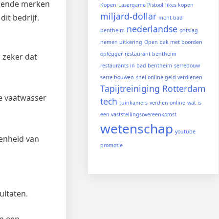
ekende merken
Kopen
Lasergame Pistool
likes kopen
miljard-dollar
it bedrijf.
mont bad
nederlandse
bentheim
ontslag
nemen uitkering
Open bak met boorden
oplegger
restaurant bentheim
n zeker dat
restaurants in bad bentheim
serrebouw
serre bouwen
snel online geld verdienen
Tapijtreiniging Rotterdam
je vaatwasser
tech
tuinkamers
verdien online
wat is
een vaststellingsovereenkomst
wetenschap
youtube
denheid van
promotie
ultaten.
en een