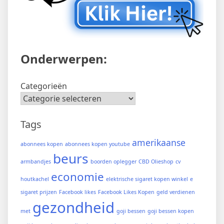
Onderwerpen:
Categorieën
Tags
amerikaanse
abonnees kopen
abonnees kopen youtube
beurs
armbandjes
boorden oplegger
CBD Olieshop
cv
economie
houtkachel
elektrische sigaret kopen winkel
e
sigaret prijzen
Facebook likes
Facebook Likes Kopen
geld verdienen
gezondheid
met
goji bessen
goji bessen kopen