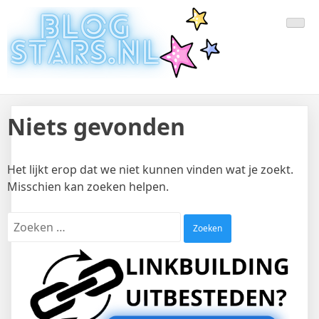
Doorgaan
Laatste Nieuws Uit De Media
Blogger Nieuws, Tips, Trends en Aanbiedingen
naar
inhoud
Van Nederland En Buitenland
Niets gevonden
Het lijkt erop dat we niet kunnen vinden wat je zoekt.
Misschien kan zoeken helpen.
Zoeken
naar: